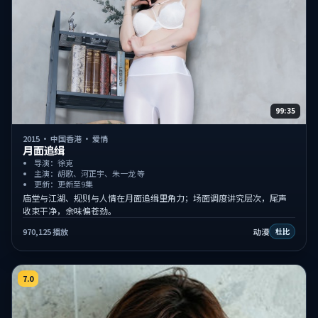
99:35
2015
·
中国香港
·
爱情
月面追缉
导演：徐克
主演：胡歌、河正宇、朱一龙 等
更新：更新至9集
庙堂与江湖、规则与人情在月面追缉里角力；场面调度讲究层次，尾声
收束干净，余味偏苍劲。
970,125
播放
动漫
杜比
7.0