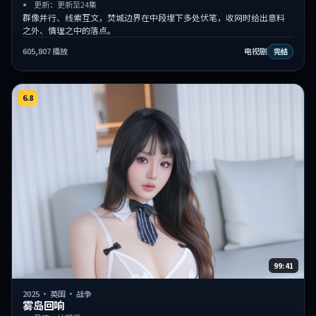
更新：更新至24集
群像并行、线索互文，焚城边界在中段埋下多处伏笔，收网时给出意料
之外、情理之中的落点。
605,807
播放
电视剧
完结
6.8
99:41
2025
·
英国
·
战争
雾岛回响