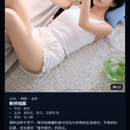
99:12
2025
·
韩国
·
战争
断桥档案
导演：路阳
主演：黄政民、廖凡、梁朝伟 等
更新：全14集
硬核战争外壳下，断桥档案藏的是对信任与背叛的反复提问；节奏前松
后紧，适合喜欢「慢热爆点」的观众。