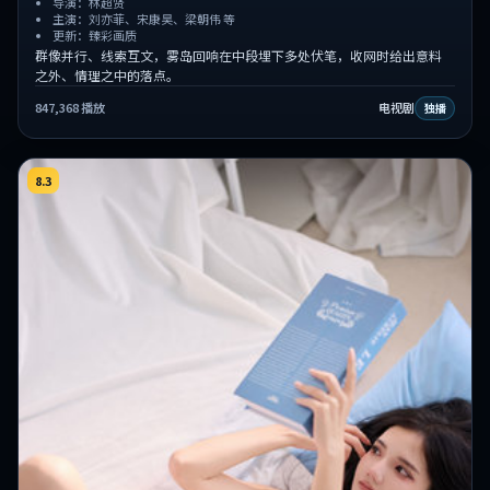
导演：林超贤
主演：刘亦菲、宋康昊、梁朝伟 等
更新：臻彩画质
群像并行、线索互文，雾岛回响在中段埋下多处伏笔，收网时给出意料
之外、情理之中的落点。
847,368
播放
电视剧
独播
8.3