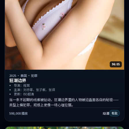
96:05
2025
·
美国
·
犯罪
狂潮边界
导演：程耳
主演：刘亦菲、张子枫、张译
更新：BD超清
当一条不起眼的线索被扯动，狂潮边界里的人物被迫直面各自的秘密——
类型上偏犯罪，观感上更像一场心理拉锯。
598,008
播放
动漫
杜比