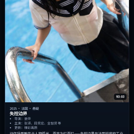
93:03
2025
·
法国
·
悬疑
失控边界
导演：娄烨
主演：张译、段奕宏、全智贤 等
更新：臻彩画质
动作场面服务于人物弧光，而非为打而打——失控边界在法国班底的工业