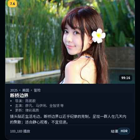
7.6
99:16
2025
·
美国
·
冒险
断桥边界
导演：陈凯歌
主演：廖凡、马伊琍、全智贤 等
更新：臻彩画质
镜头贴近生活毛边，断桥边界以近乎纪录的克制，呈现一群人在几天内
的聚散；适合静心观看，不宜倍速。
103,183
播放
动漫
HDR