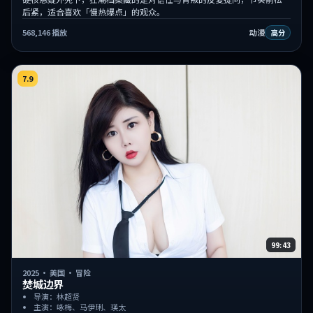
后紧，适合喜欢「慢热爆点」的观众。
568,146
播放
动漫
高分
7.9
99:43
2025
·
美国
·
冒险
焚城边界
导演：林超贤
主演：咏梅、马伊琍、瑛太