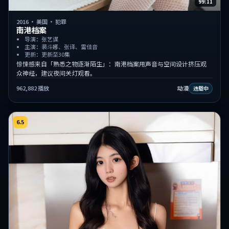
99:11
2016
·
美国
·
犯罪
南港档案
导演：张艺谋
主演：裴斗娜、张译、雷佳音
更新：更新至30集
惊悚感来自「熟悉之物逐渐陌生」：南港档案用声音与空间设计挤压观
众神经，建议夜间关灯观看。
962,882
播放
动漫
连载中
6.5