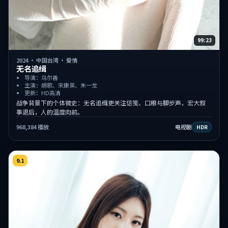
99:23
2024
·
中国台湾
·
爱情
无名追缉
导演：乌尔善
主演：胡歌、宋康昊、朱一龙
更新：HD高清
战争背景下的个体微史：无名追缉更关注信笺、口粮与脚步声，宏大叙
事退后，人的温度向前。
968,384
播放
电视剧
HDR
9.1