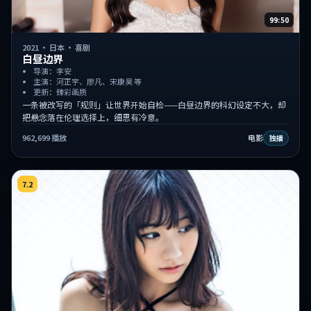
99:50
2021
·
日本
·
喜剧
白昼边界
导演：李安
主演：河正宇、廖凡、宋康昊 等
更新：臻彩画质
一条被改写的「规则」让世界开始自检——白昼边界的科幻设定不大，却
把悬念落在伦理选择上，细思有冷意。
962,699
播放
电影
独播
7.2