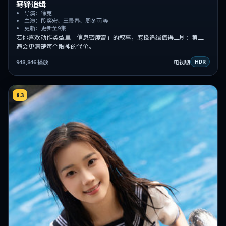
寒锋追缉
导演：徐克
主演：段奕宏、王景春、周冬雨 等
更新：更新至9集
若你喜欢动作类型里「信息密度高」的叙事，寒锋追缉值得二刷：第二
遍会更清楚每个眼神的代价。
948,846
播放
电视剧
HDR
8.3