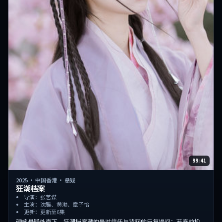
99:41
2025
·
中国香港
·
悬疑
狂潮档案
导演：张艺谋
主演：沈腾、黄渤、章子怡
更新：更新至6集
硬核悬疑外壳下，狂潮档案藏的是对信任与背叛的反复提问；节奏前松